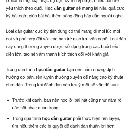
Guitar là một loại nhạc cụ cực kỳ thú vị được nhiều bạn trẻ
yêu thích theo đuổi.
Học đàn guitar
sẽ mang lại hiệu quả cực
kỳ bất ngờ, giúp bài hát thêm sống động hấp dẫn người nghe.
Loại đàn guitar cực kỳ tiện dụng có thể mang đi mọi lúc mọi
nơi và phù hợp đối với các bạn trẻ giao lưu văn nghệ. Loại đàn
này cũng thường xuyên được sử dụng trong các buổi biểu
diễn lớn, tạo nên âm thanh kích thích đối với khán giả.
Trong quá trình
học đàn guitar
bạn nên nắm những định
hướng cơ bản, rèn luyện thường xuyên để nâng cao kỹ thuật
chơi đàn. Trong khi đánh đàn nên lưu ý một số vấn đề sau:
Trước khi đánh, bạn nên học lời bài hát cũng như nắm rõ
các nốt nhạc quan trọng.
Trong quá trình
học đàn guitar
phải thực hiện rèn luyện,
tìm hiểu thêm các bí quyết để đánh đàn thuận lợi hơn.