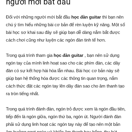
người mới bắt đầu
Đối với những người mới bắt đầu
học đàn guitar
thì bạn nên
chú ý tìm hiểu những bài cơ bản để rèn luyện kỹ năng. Một số
bài học sơ khai sau đây sẽ giúp bạn dễ dàng nắm bắt được
cách chơi cũng như luyện các ngón đàn tinh tế hơn.
Trong quá trình tham gia
học đàn guitar
, bạn nên sử dụng
ngón tay của mình linh hoạt sao cho các phím đàn, các dây
đàn có sự kết hợp hài hòa lẫn nhau. Bài học cơ bản này sẽ
giúp bạn hệ thống hóa được các thông tin quan trọng, nắm
cách thức đặt các ngón tay lên dây đàn sao cho âm thanh tạo
ra tròn tiếng nhất.
Trong quá trình đánh đàn, ngón trỏ được xem là ngón đầu tiên,
tiếp đến là ngón giữa, ngón thứ ba, ngón út. Người đánh đàn
phải sử dụng linh hoạt các ngón tay này để tạo nên một bản
âm hưởng ngọt ngào và khiến âm thanh bay bổng, thu hút