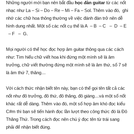
Những người mới bạn nên bắt đầu
học đàn guitar
từ các nốt
nhạc như La – Si – Do – Re – Mi – Fa – Sol. Thêm vào đó, ghi
nhớ các chữ hoa thông thường về việc đánh đàn trở nên dễ
hình dung nhất. Một số các nốt cụ thể là A – B – C – D – E
– F – G.
Mọi người có thể học đọc hợp âm guitar thông qua các cách
như: Tìm hiểu chữ viết hoa khi đứng một mình sẽ là âm
trưởng, chữ viết thường đứng một mình sẽ là âm thứ, số 7 sẽ
là âm thứ 7, thăng…
Với cách thức nhận biết tên này, bạn có thể gọi tên tất cả các
nốt như đô trưởng, đô thứ, đô thăng, đô giáng…và một số nốt
khác rất dễ dàng. Thêm vào đó, một số hợp âm khó đọc kiểu
C#m thì bạn sẽ tiến hành đọc lần lượt theo công thức đó là Đô
Thăng Thứ. Trong cách đọc nên chú ý đọc tên từ trái sang
phải để nhận biết đúng.