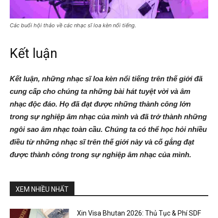
Các buổi hội thảo về các nhạc sĩ loa kèn nổi tiếng.
Kết luận
Kết luận, những nhạc sĩ loa kèn nổi tiếng trên thế giới đã
cung cấp cho chúng ta những bài hát tuyệt vời và âm
nhạc độc đáo. Họ đã đạt được những thành công lớn
trong sự nghiệp âm nhạc của mình và đã trở thành những
ngôi sao âm nhạc toàn cầu. Chúng ta có thể học hỏi nhiều
điều từ những nhạc sĩ trên thế giới này và cố gắng đạt
được thành công trong sự nghiệp âm nhạc của mình.
XEM NHIỀU NHẤT
Xin Visa Bhutan 2026: Thủ Tục & Phí SDF