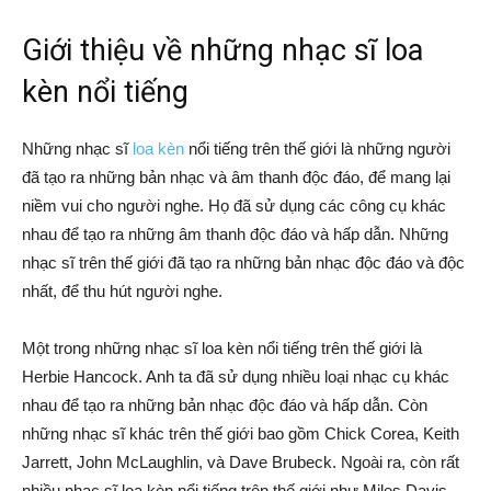
Giới thiệu về những nhạc sĩ loa
kèn nổi tiếng
Những nhạc sĩ
loa kèn
nổi tiếng trên thế giới là những người
đã tạo ra những bản nhạc và âm thanh độc đáo, để mang lại
niềm vui cho người nghe. Họ đã sử dụng các công cụ khác
nhau để tạo ra những âm thanh độc đáo và hấp dẫn. Những
nhạc sĩ trên thế giới đã tạo ra những bản nhạc độc đáo và độc
nhất, để thu hút người nghe.
Một trong những nhạc sĩ loa kèn nổi tiếng trên thế giới là
Herbie Hancock. Anh ta đã sử dụng nhiều loại nhạc cụ khác
nhau để tạo ra những bản nhạc độc đáo và hấp dẫn. Còn
những nhạc sĩ khác trên thế giới bao gồm Chick Corea, Keith
Jarrett, John McLaughlin, và Dave Brubeck. Ngoài ra, còn rất
nhiều nhạc sĩ loa kèn nổi tiếng trên thế giới như Miles Davis,